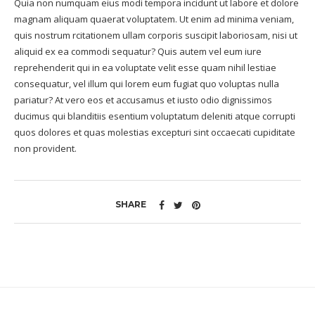
Quia non numquam eius modi tempora incidunt ut labore et dolore
magnam aliquam quaerat voluptatem. Ut enim ad minima veniam,
quis nostrum rcitationem ullam corporis suscipit laboriosam, nisi ut
aliquid ex ea commodi sequatur? Quis autem vel eum iure
reprehenderit qui in ea voluptate velit esse quam nihil lestiae
consequatur, vel illum qui lorem eum fugiat quo voluptas nulla
pariatur? At vero eos et accusamus et iusto odio dignissimos
ducimus qui blanditiis esentium voluptatum deleniti atque corrupti
quos dolores et quas molestias excepturi sint occaecati cupiditate
non provident.
SHARE