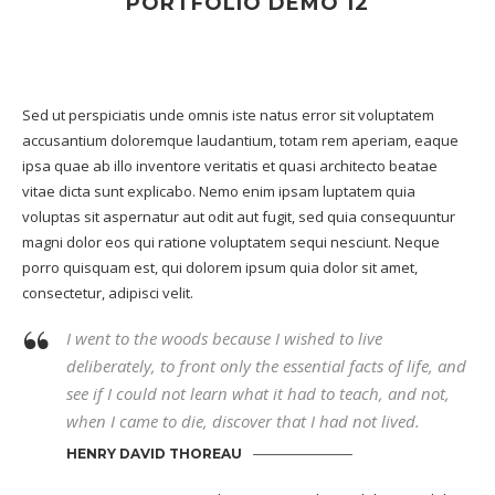
PORTFOLIO DEMO 12
Sed ut perspiciatis unde omnis iste natus error sit voluptatem
accusantium doloremque laudantium, totam rem aperiam, eaque
ipsa quae ab illo inventore veritatis et quasi architecto beatae
vitae dicta sunt explicabo. Nemo enim ipsam luptatem quia
voluptas sit aspernatur aut odit aut fugit, sed quia consequuntur
magni dolor eos qui ratione voluptatem sequi nesciunt. Neque
porro quisquam est, qui dolorem ipsum quia dolor sit amet,
consectetur, adipisci velit.
I went to the woods because I wished to live
deliberately, to front only the essential facts of life, and
see if I could not learn what it had to teach, and not,
when I came to die, discover that I had not lived.
HENRY DAVID THOREAU