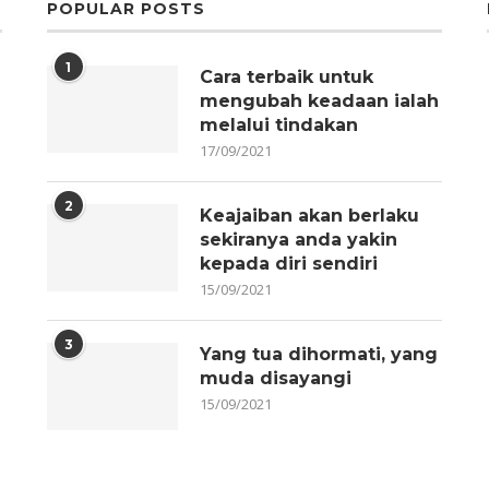
POPULAR POSTS
1
Cara terbaik untuk
mengubah keadaan ialah
melalui tindakan
17/09/2021
2
Keajaiban akan berlaku
sekiranya anda yakin
kepada diri sendiri
15/09/2021
3
Yang tua dihormati, yang
muda disayangi
15/09/2021