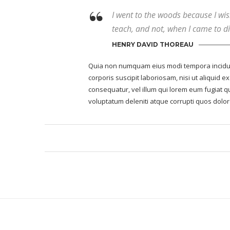
I went to the woods because I wishe
teach, and not, when I came to die
HENRY DAVID THOREAU
Quia non numquam eius modi tempora incidun
corporis suscipit laboriosam, nisi ut aliquid
consequatur, vel illum qui lorem eum fugiat q
voluptatum deleniti atque corrupti quos dolor