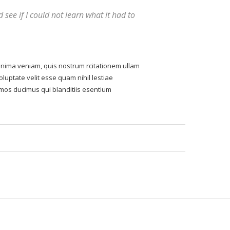
d see if I could not learn what it had to
nima veniam, quis nostrum rcitationem ullam
luptate velit esse quam nihil lestiae
imos ducimus qui blanditiis esentium