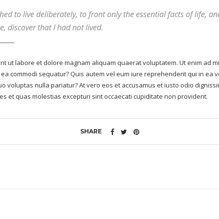
d to live deliberately, to front only the essential facts of life, an
, discover that I had not lived.
t ut labore et dolore magnam aliquam quaerat voluptatem. Ut enim ad mi
 ex ea commodi sequatur? Quis autem vel eum iure reprehenderit qui in ea vo
uo voluptas nulla pariatur? At vero eos et accusamus et iusto odio digniss
es et quas molestias excepturi sint occaecati cupiditate non provident.
SHARE