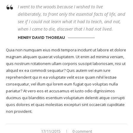
I went to the woods because I wished to live
deliberately, to front only the essential facts of life, and
see if I could not learn what it had to teach, and not,
when I came to die, discover that I had not lived.
HENRY DAVID THOREAU
Quia non numquam eius modi tempora incidunt ut labore et dolore
magnam aliquam quaerat voluptatem. Ut enim ad minima veniam,
quis nostrum rcitationem ullam corporis suscipit laboriosam, nisi ut
aliquid ex ea commodi sequatur? Quis autem vel eum iure
reprehenderit qui in ea voluptate velit esse quam nihil lestiae
consequatur, vel illum qui lorem eum fugiat quo voluptas nulla
pariatur? At vero eos et accusamus et iusto odio dignissimos
ducimus qui blanditiis esentium voluptatum deleniti atque corrupti
quos dolores et quas molestias excepturi sint occaecati cupiditate
non provident.
17/11/2015
0 comment