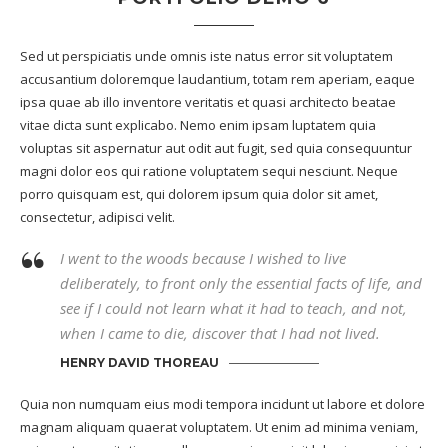
Sed ut perspiciatis unde omnis iste natus error sit voluptatem
accusantium doloremque laudantium, totam rem aperiam, eaque
ipsa quae ab illo inventore veritatis et quasi architecto beatae
vitae dicta sunt explicabo. Nemo enim ipsam luptatem quia
voluptas sit aspernatur aut odit aut fugit, sed quia consequuntur
magni dolor eos qui ratione voluptatem sequi nesciunt. Neque
porro quisquam est, qui dolorem ipsum quia dolor sit amet,
consectetur, adipisci velit.
I went to the woods because I wished to live
deliberately, to front only the essential facts of life, and
see if I could not learn what it had to teach, and not,
when I came to die, discover that I had not lived.
HENRY DAVID THOREAU
Quia non numquam eius modi tempora incidunt ut labore et dolore
magnam aliquam quaerat voluptatem. Ut enim ad minima veniam,