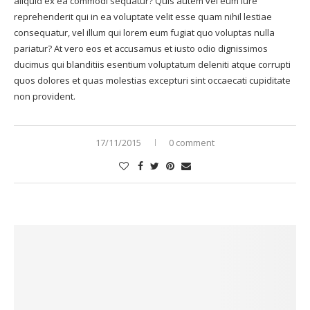
aliquid ex ea commodi sequatur? Quis autem vel eum iure
reprehenderit qui in ea voluptate velit esse quam nihil lestiae
consequatur, vel illum qui lorem eum fugiat quo voluptas nulla
pariatur? At vero eos et accusamus et iusto odio dignissimos
ducimus qui blanditiis esentium voluptatum deleniti atque corrupti
quos dolores et quas molestias excepturi sint occaecati cupiditate
non provident.
17/11/2015
0 comment