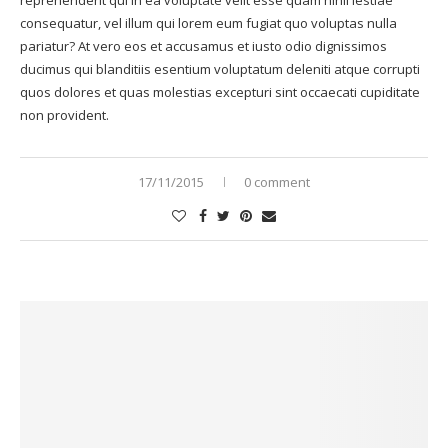
reprehenderit qui in ea voluptate velit esse quam nihil lestiae
consequatur, vel illum qui lorem eum fugiat quo voluptas nulla
pariatur? At vero eos et accusamus et iusto odio dignissimos
ducimus qui blanditiis esentium voluptatum deleniti atque corrupti
quos dolores et quas molestias excepturi sint occaecati cupiditate
non provident.
17/11/2015
0 comment