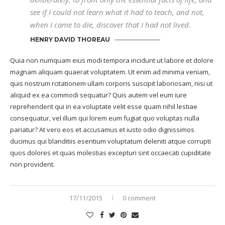
see if I could not learn what it had to teach, and not,
when I came to die, discover that I had not lived.
HENRY DAVID THOREAU
Quia non numquam eius modi tempora incidunt ut labore et dolore
magnam aliquam quaerat voluptatem. Ut enim ad minima veniam,
quis nostrum rcitationem ullam corporis suscipit laboriosam, nisi ut
aliquid ex ea commodi sequatur? Quis autem vel eum iure
reprehenderit qui in ea voluptate velit esse quam nihil lestiae
consequatur, vel illum qui lorem eum fugiat quo voluptas nulla
pariatur? At vero eos et accusamus et iusto odio dignissimos
ducimus qui blanditiis esentium voluptatum deleniti atque corrupti
quos dolores et quas molestias excepturi sint occaecati cupiditate
non provident.
17/11/2015
0 comment