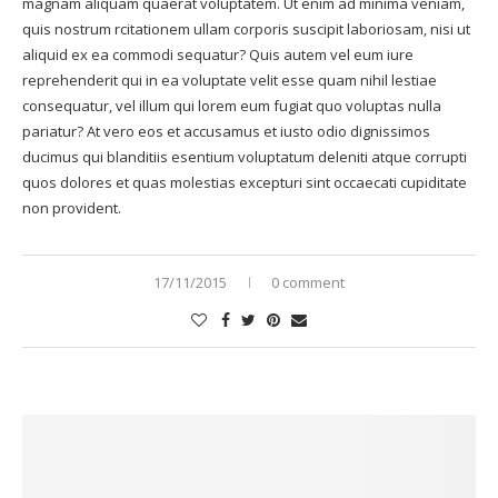
magnam aliquam quaerat voluptatem. Ut enim ad minima veniam,
quis nostrum rcitationem ullam corporis suscipit laboriosam, nisi ut
aliquid ex ea commodi sequatur? Quis autem vel eum iure
reprehenderit qui in ea voluptate velit esse quam nihil lestiae
consequatur, vel illum qui lorem eum fugiat quo voluptas nulla
pariatur? At vero eos et accusamus et iusto odio dignissimos
ducimus qui blanditiis esentium voluptatum deleniti atque corrupti
quos dolores et quas molestias excepturi sint occaecati cupiditate
non provident.
17/11/2015
0 comment