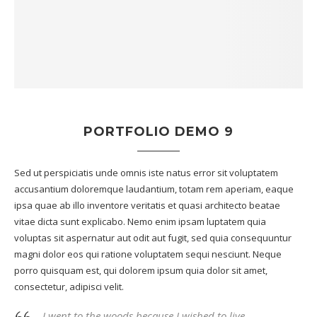
PORTFOLIO DEMO 9
Sed ut perspiciatis unde omnis iste natus error sit voluptatem
accusantium doloremque laudantium, totam rem aperiam, eaque
ipsa quae ab illo inventore veritatis et quasi architecto beatae
vitae dicta sunt explicabo. Nemo enim ipsam luptatem quia
voluptas sit aspernatur aut odit aut fugit, sed quia consequuntur
magni dolor eos qui ratione voluptatem sequi nesciunt. Neque
porro quisquam est, qui dolorem ipsum quia dolor sit amet,
consectetur, adipisci velit.
I went to the woods because I wished to live