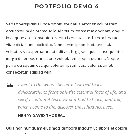
PORTFOLIO DEMO 4
Sed ut perspiciatis unde omnis iste natus error sit voluptatem
accusantium doloremque laudantium, totam rem aperiam, eaque
ipsa quae ab illo inventore veritatis et quasi architecto beatae
vitae dicta sunt explicabo. Nemo enim ipsam luptatem quia
voluptas sit aspernatur aut odit aut fugit, sed quia consequuntur
magni dolor eos qui ratione voluptatem sequi nesciunt. Neque
porro quisquam est, qui dolorem ipsum quia dolor sit amet,
consectetur, adipisci velit.
I went to the woods because I wished to live
deliberately, to front only the essential facts of life, and
see if I could not learn what it had to teach, and not,
when I came to die, discover that I had not lived.
HENRY DAVID THOREAU
Quia non numquam eius modi tempora incidunt ut labore et dolore