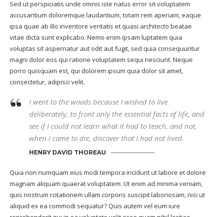
Sed ut perspiciatis unde omnis iste natus error sit voluptatem
accusantium doloremque laudantium, totam rem aperiam, eaque
ipsa quae ab illo inventore veritatis et quasi architecto beatae
vitae dicta sunt explicabo. Nemo enim ipsam luptatem quia
voluptas sit aspernatur aut odit aut fugit, sed quia consequuntur
magni dolor eos qui ratione voluptatem sequi nesciunt. Neque
porro quisquam est, qui dolorem ipsum quia dolor sit amet,
consectetur, adipisci velit.
I went to the woods because I wished to live
deliberately, to front only the essential facts of life, and
see if I could not learn what it had to teach, and not,
when I came to die, discover that I had not lived.
HENRY DAVID THOREAU
Quia non numquam eius modi tempora incidunt ut labore et dolore
magnam aliquam quaerat voluptatem. Ut enim ad minima veniam,
quis nostrum rcitationem ullam corporis suscipit laboriosam, nisi ut
aliquid ex ea commodi sequatur? Quis autem vel eum iure