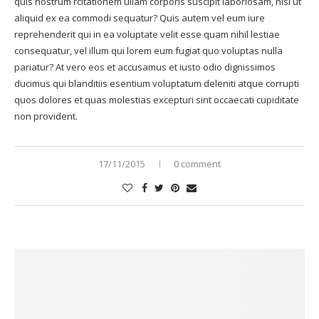
quis nostrum rcitationem ullam corporis suscipit laboriosam, nisi ut
aliquid ex ea commodi sequatur? Quis autem vel eum iure
reprehenderit qui in ea voluptate velit esse quam nihil lestiae
consequatur, vel illum qui lorem eum fugiat quo voluptas nulla
pariatur? At vero eos et accusamus et iusto odio dignissimos
ducimus qui blanditiis esentium voluptatum deleniti atque corrupti
quos dolores et quas molestias excepturi sint occaecati cupiditate
non provident.
17/11/2015
0 comment