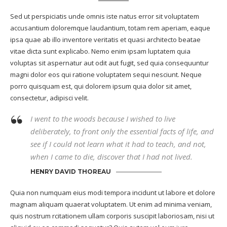
Sed ut perspiciatis unde omnis iste natus error sit voluptatem
accusantium doloremque laudantium, totam rem aperiam, eaque
ipsa quae ab illo inventore veritatis et quasi architecto beatae
vitae dicta sunt explicabo. Nemo enim ipsam luptatem quia
voluptas sit aspernatur aut odit aut fugit, sed quia consequuntur
magni dolor eos qui ratione voluptatem sequi nesciunt. Neque
porro quisquam est, qui dolorem ipsum quia dolor sit amet,
consectetur, adipisci velit.
I went to the woods because I wished to live
deliberately, to front only the essential facts of life, and
see if I could not learn what it had to teach, and not,
when I came to die, discover that I had not lived.
HENRY DAVID THOREAU
Quia non numquam eius modi tempora incidunt ut labore et dolore
magnam aliquam quaerat voluptatem. Ut enim ad minima veniam,
quis nostrum rcitationem ullam corporis suscipit laboriosam, nisi ut