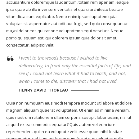
accusantium doloremque laudantium, totam rem aperiam, eaque
ipsa quae ab illo inventore veritatis et quasi architecto beatae
vitae dicta sunt explicabo. Nemo enim ipsam luptatem quia
voluptas sit aspernatur aut odit aut fugit, sed quia consequuntur
magni dolor eos qui ratione voluptatem sequi nesciunt. Neque
porro quisquam est, qui dolorem ipsum quia dolor sit amet,
consectetur, adipisci velit.
I went to the woods because I wished to live
deliberately, to front only the essential facts of life, and
see if I could not learn what it had to teach, and not,
when I came to die, discover that I had not lived.
HENRY DAVID THOREAU
Quia non numquam eius modi tempora incidunt ut labore et dolore
magnam aliquam quaerat voluptatem. Ut enim ad minima veniam,
quis nostrum rcitationem ullam corporis suscipit laboriosam, nisi ut
aliquid ex ea commodi sequatur? Quis autem vel eum iure
reprehenderit qui in ea voluptate velit esse quam nihil lestiae
consequatur, vel illum qui lorem eum fugiat quo voluptas nulla