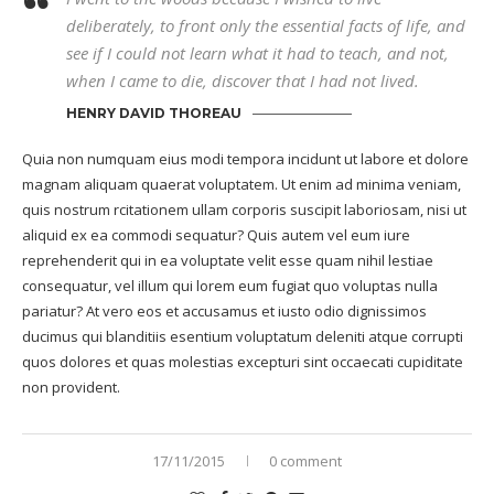
deliberately, to front only the essential facts of life, and
see if I could not learn what it had to teach, and not,
when I came to die, discover that I had not lived.
HENRY DAVID THOREAU
Quia non numquam eius modi tempora incidunt ut labore et dolore
magnam aliquam quaerat voluptatem. Ut enim ad minima veniam,
quis nostrum rcitationem ullam corporis suscipit laboriosam, nisi ut
aliquid ex ea commodi sequatur? Quis autem vel eum iure
reprehenderit qui in ea voluptate velit esse quam nihil lestiae
consequatur, vel illum qui lorem eum fugiat quo voluptas nulla
pariatur? At vero eos et accusamus et iusto odio dignissimos
ducimus qui blanditiis esentium voluptatum deleniti atque corrupti
quos dolores et quas molestias excepturi sint occaecati cupiditate
non provident.
17/11/2015
0 comment