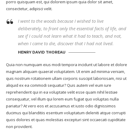
porro quisquam est, qui dolorem ipsum quia dolor sit amet,
consectetur, adipisci velit.
I went to the woods because I wished to live
deliberately, to front only the essential facts of life, and
see if I could not learn what it had to teach, and not,
when I came to die, discover that I had not lived.
HENRY DAVID THOREAU
Quia non numquam eius modi tempora incidunt ut labore et dolore
magnam aliquam quaerat voluptatem. Ut enim ad minima veniam,
quis nostrum rcitationem ullam corporis suscipit laboriosam, nisi ut
aliquid ex ea commodi sequatur? Quis autem vel eum iure
reprehenderit qui in ea voluptate velit esse quam nihil lestiae
consequatur, vel illum qui lorem eum fugiat quo voluptas nulla
pariatur? At vero eos et accusamus et iusto odio dignissimos
ducimus qui blanditiis esentium voluptatum deleniti atque corrupti
quos dolores et quas molestias excepturi sint occaecati cupiditate
non provident.