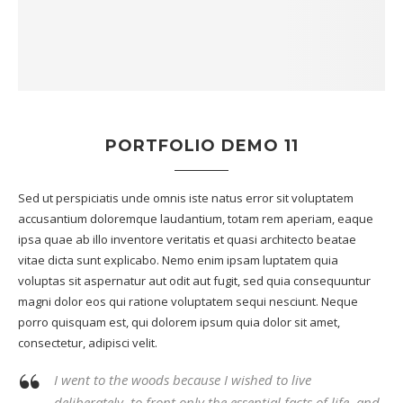
PORTFOLIO DEMO 11
Sed ut perspiciatis unde omnis iste natus error sit voluptatem
accusantium doloremque laudantium, totam rem aperiam, eaque
ipsa quae ab illo inventore veritatis et quasi architecto beatae
vitae dicta sunt explicabo. Nemo enim ipsam luptatem quia
voluptas sit aspernatur aut odit aut fugit, sed quia consequuntur
magni dolor eos qui ratione voluptatem sequi nesciunt. Neque
porro quisquam est, qui dolorem ipsum quia dolor sit amet,
consectetur, adipisci velit.
I went to the woods because I wished to live
deliberately, to front only the essential facts of life, and