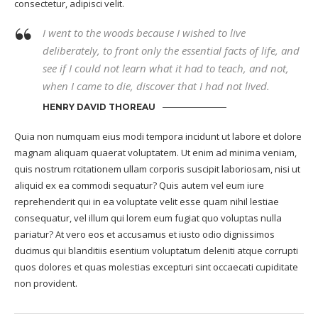
consectetur, adipisci velit.
I went to the woods because I wished to live
deliberately, to front only the essential facts of life, and
see if I could not learn what it had to teach, and not,
when I came to die, discover that I had not lived.
HENRY DAVID THOREAU
Quia non numquam eius modi tempora incidunt ut labore et dolore
magnam aliquam quaerat voluptatem. Ut enim ad minima veniam,
quis nostrum rcitationem ullam corporis suscipit laboriosam, nisi ut
aliquid ex ea commodi sequatur? Quis autem vel eum iure
reprehenderit qui in ea voluptate velit esse quam nihil lestiae
consequatur, vel illum qui lorem eum fugiat quo voluptas nulla
pariatur? At vero eos et accusamus et iusto odio dignissimos
ducimus qui blanditiis esentium voluptatum deleniti atque corrupti
quos dolores et quas molestias excepturi sint occaecati cupiditate
non provident.